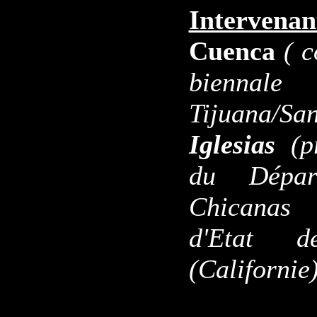
Intervenan
Cuenca
( c
biennale 
Tijuana/Sa
Iglesias
(p
du Départ
Chicanas 
d'Etat 
(Californie)