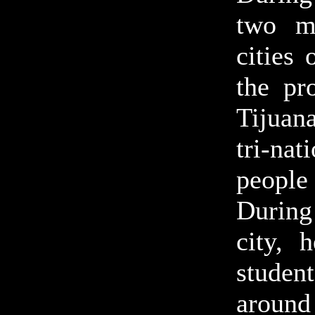
two m
cities
the pr
Tijuan
tri-nat
people
During
city, 
studen
around 