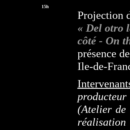
15h
Projection 
« Del otro 
côté - On t
présence de
Ile-de-Fran
Intervenant
producte
(Atelier de
réalisatio