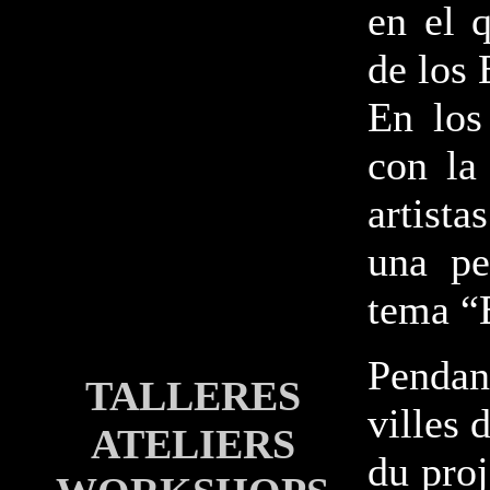
en el 
de los
En los
con la
artista
una pe
tema “E
Pendan
TALLERES
villes 
ATELIERS
du proj