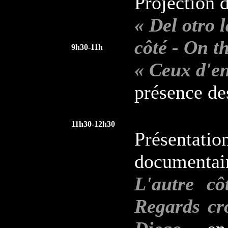
Projection 
« Del otro l
côté - On th
9h30-11h
« Ceux d'e
présence des
11h30-12h30
Présen
documentai
L'autre cô
Regards cr