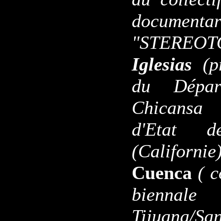
documentar
"STEREOT
Iglesias
(p
du Départ
Chicansa 
d'Etat 
(Californi
Cuenca
( c
biennale 
Tijuana/S