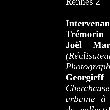
Rennes 2
Intervenan
Trémorin
Joël Mar
(Réal
Photog
Georgie
Chercheuse
urbaine à
du collecti