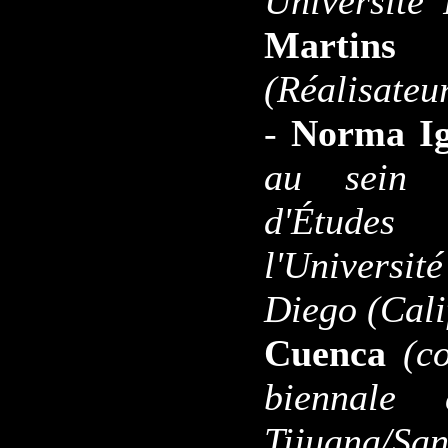
Université
Martin
(Réalisateu
-
Norma Ig
au sein 
d'Étude
l'Universi
Diego (Cali
Cuenca
(c
biennale 
Tijuana/Sa