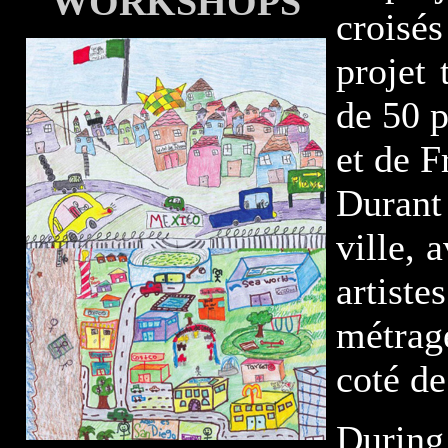
WORKSHOPS
croisé
projet 
de 50 
et de F
Durant
ville, 
artiste
métrag
coté de
Durin